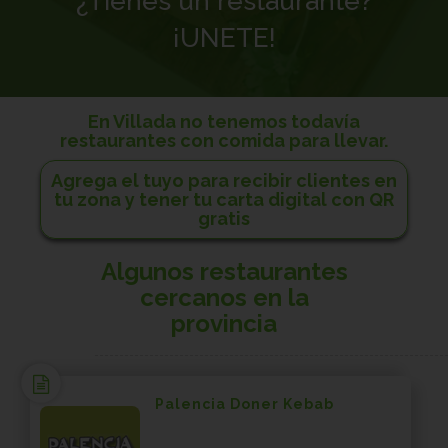
¿Tienes un restaurante?
¡UNETE!
En Villada no tenemos todavía
restaurantes con comida para llevar.
Agrega el tuyo para recibir clientes en
tu zona y tener tu carta digital con QR
gratis
Algunos restaurantes
cercanos en la
provincia
Palencia Doner Kebab