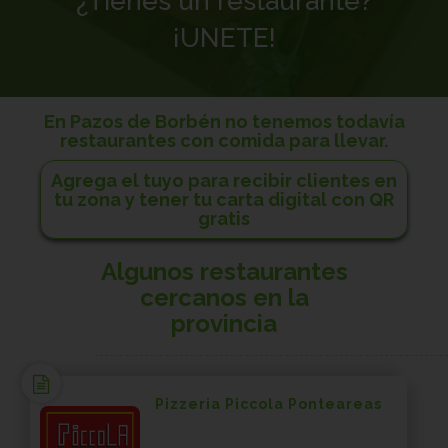
¿Tienes un restaurante?
¡UNETE!
En Pazos de Borbén no tenemos todavía
restaurantes con comida para llevar.
Agrega el tuyo para recibir clientes en
tu zona y tener tu carta digital con QR
gratis
Algunos restaurantes
cercanos en la
provincia
Pizzeria Piccola Ponteareas