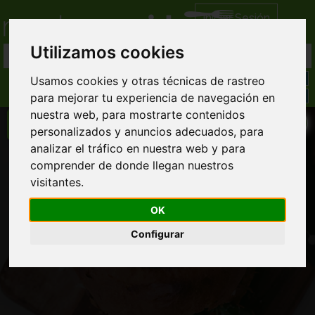
Iniciar Sesión
Utilizamos cookies
Usamos cookies y otras técnicas de rastreo
para mejorar tu experiencia de navegación en
nuestra web, para mostrarte contenidos
personalizados y anuncios adecuados, para
analizar el tráfico en nuestra web y para
Dolce Vita Pontevedra
comprender de donde llegan nuestros
visitantes.
Comida Italiana domicilio
Llamar directamente al restaurante
OK
986 17... ver completo
Configurar