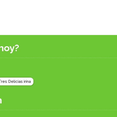
hoy?
res Delicias irina
n