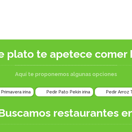
e plato te apetece comer 
Aquí te proponemos algunas opciones
 Primavera irina
Pedir Pato Pekín irina
Pedir Arroz T
Buscamos restaurantes e