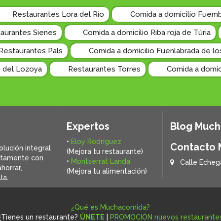
Restaurantes Lora del Río
Comida a domicilio Fuemb
aurantes Sienes
Comida a domicilio Riba roja de Túria
Restaurantes Pals
Comida a domicilio Fuenlabrada de l
o del Lozoya
Restaurantes Torres
Comida a domici
Expertos
Blog Muc
•
Eloy Rodríguez
Contacto
olución integral
(Mejora tu restaurante)
ctamente con
•
Montserrat Landa
Calle Echeg
horrar,
(Mejora tu alimentación)
la.
¿Qué es Muchacomida?
¿Tienes un restaurante?
ÚNETE
|
PROMOCIÓN nuevos restaurante