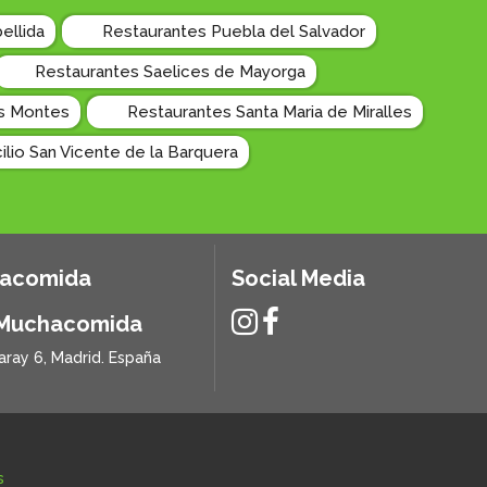
ellida
Restaurantes Puebla del Salvador
Restaurantes Saelices de Mayorga
os Montes
Restaurantes Santa Maria de Miralles
lio San Vicente de la Barquera
hacomida
Social Media
 Muchacomida
aray 6, Madrid. España
s