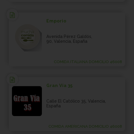
Emporio
Avenida Pérez Galdós,
90, Valencia, España
COMIDA ITALIANA DOMICILIO 46008
Gran Vía 35
Calle El Católico 35, Valencia,
España
COMIDA AMERICANA DOMICILIO 46008