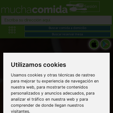
Iniciar Sesión
Utilizamos cookies
Comida a domicilio en El Botànic
Usamos cookies y otras técnicas de rastreo
para mejorar tu experiencia de navegación en
nuestra web, para mostrarte contenidos
personalizados y anuncios adecuados, para
analizar el tráfico en nuestra web y para
comprender de donde llegan nuestros
visitantes.