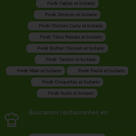
Pedir Fajitas el botanic
Pedir Dimsum el botanic
Pedir Chicken Curry el botanic
Pedir Tikka Masala el botanic
Pedir Butter Chicken el botanic
Pedir Tandori el botanic
Pedir Maki el botanic
Pedir Pasta el botanic
Pedir Croquetas el botanic
Pedir Sushi el botanic
Buscamos restaurantes en