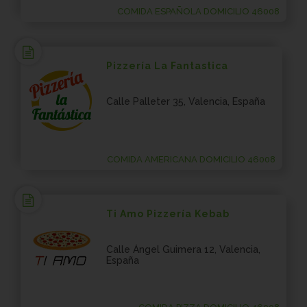
COMIDA ESPAÑOLA DOMICILIO 46008
Pizzería La Fantastica
Calle Palleter 35, Valencia, España
COMIDA AMERICANA DOMICILIO 46008
Ti Amo Pizzería Kebab
Calle Ángel Guimera 12, Valencia,
España