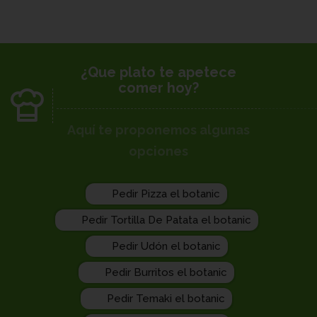
¿Que plato te apetece
comer hoy?
Aquí te proponemos algunas
opciones
Pedir Pizza el botanic
Pedir Tortilla De Patata el botanic
Pedir Udón el botanic
Pedir Burritos el botanic
Pedir Temaki el botanic