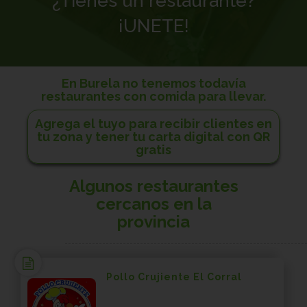
¿Tienes un restaurante?
¡UNETE!
En Burela no tenemos todavía
restaurantes con comida para llevar.
Agrega el tuyo para recibir clientes en
tu zona y tener tu carta digital con QR
gratis
Algunos restaurantes
cercanos en la
provincia
Pollo Crujiente El Corral