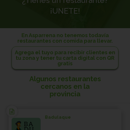
¿Tienes un restaurante?
¡UNETE!
En Asparrena no tenemos todavía
restaurantes con comida para llevar.
Agrega el tuyo para recibir clientes en
tu zona y tener tu carta digital con QR
gratis
Algunos restaurantes
cercanos en la
provincia
Badulaque