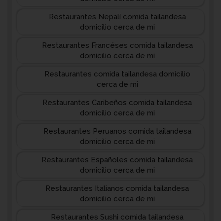
Restaurantes Nepalí comida tailandesa
domicilio cerca de mi
Restaurantes Francéses comida tailandesa
domicilio cerca de mi
Restaurantes comida tailandesa domicilio
cerca de mi
Restaurantes Caribeños comida tailandesa
domicilio cerca de mi
Restaurantes Peruanos comida tailandesa
domicilio cerca de mi
Restaurantes Españoles comida tailandesa
domicilio cerca de mi
Restaurantes Italianos comida tailandesa
domicilio cerca de mi
Restaurantes Sushi comida tailandesa