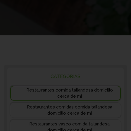
CATEGORIAS
Restaurantes comida tailandesa domicilio
cerca de mi
Restaurantes comidas comida tailandesa
domicilio cerca de mi
Restaurantes vasco comida tailandesa
domicilio cerca de mi