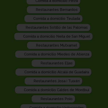
Comida a domicilio Petra
Restaurantes Bernardos
Comida a domicilio Teulada
Restaurantes Sotillo de las Palomas
Comida a domicilio Neila de San Miguel
Restaurantes Mutxamel
Comida a domicilio Miedes de Atienza
Restaurantes Eljas
Comida a domicilio Alcalá de Guadaíra
Restaurantes Josa i Tuixén
Comida a domicilio Caldes de Montbui
Restaurantes Poio
Comida a domicilio Vadocondes