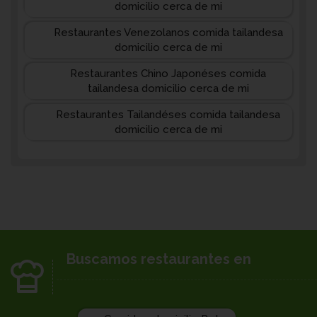
domicilio cerca de mi
Restaurantes Venezolanos comida tailandesa
domicilio cerca de mi
Restaurantes Chino Japonéses comida
tailandesa domicilio cerca de mi
Restaurantes Tailandéses comida tailandesa
domicilio cerca de mi
Buscamos restaurantes en