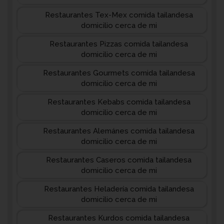
Restaurantes Tex-Mex comida tailandesa
domicilio cerca de mi
Restaurantes Pizzas comida tailandesa
domicilio cerca de mi
Restaurantes Gourmets comida tailandesa
domicilio cerca de mi
Restaurantes Kebabs comida tailandesa
domicilio cerca de mi
Restaurantes Alemánes comida tailandesa
domicilio cerca de mi
Restaurantes Caseros comida tailandesa
domicilio cerca de mi
Restaurantes Heladería comida tailandesa
domicilio cerca de mi
Restaurantes Kurdos comida tailandesa