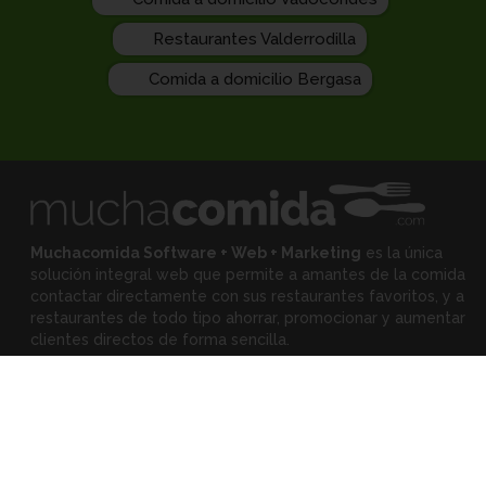
Restaurantes Valderrodilla
Comida a domicilio Bergasa
Muchacomida Software + Web + Marketing
es la única
solución integral web que permite a amantes de la comida
contactar directamente con sus restaurantes favoritos, y
a
restaurantes de todo tipo ahorrar, promocionar y aumentar
clientes directos de forma sencilla.
Expertos
•
Eloy Rodríguez
(Mejora tu restaurante)
•
Montserrat Landa
(Mejora tu alimentación)