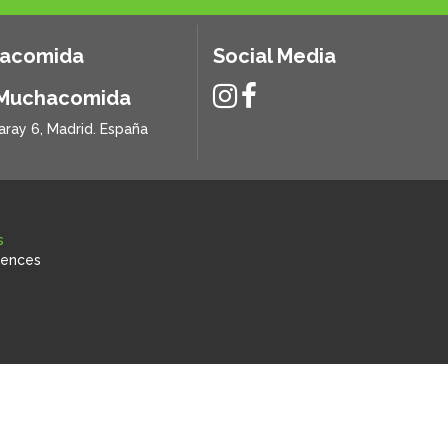
hacomida
Social Media
 Muchacomida
aray 6, Madrid. España
s
rences