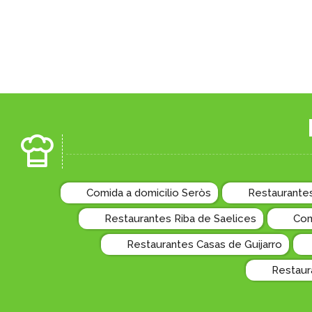
Comida a domicilio Seròs
Restaurantes
Restaurantes Riba de Saelices
Com
Restaurantes Casas de Guijarro
Restaur