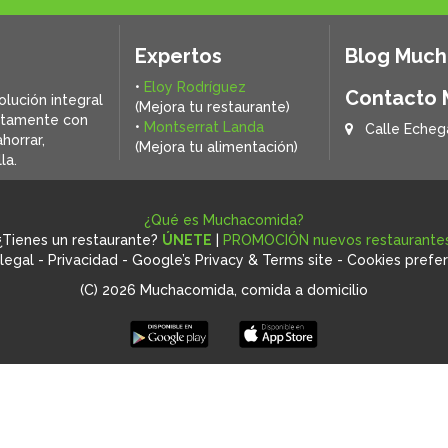
Expertos
Blog Muc
•
Eloy Rodríguez
Contacto
olución integral
(Mejora tu restaurante)
ctamente con
•
Montserrat Landa
Calle Echeg
horrar,
(Mejora tu alimentación)
la.
¿Qué es Muchacomida?
¿Tienes un restaurante?
ÚNETE
|
PROMOCIÓN nuevos restaurante
legal
-
Privacidad
-
Google’s Privacy & Terms site
-
Cookies prefe
(C) 2026 Muchacomida, comida a domicilio