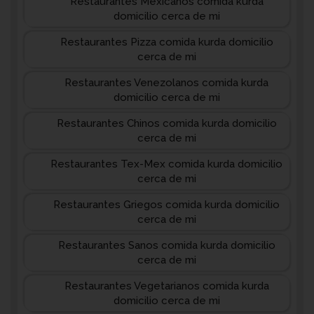
Restaurantes Mexicanos comida kurda
domicilio cerca de mi
Restaurantes Pizza comida kurda domicilio
cerca de mi
Restaurantes Venezolanos comida kurda
domicilio cerca de mi
Restaurantes Chinos comida kurda domicilio
cerca de mi
Restaurantes Tex-Mex comida kurda domicilio
cerca de mi
Restaurantes Griegos comida kurda domicilio
cerca de mi
Restaurantes Sanos comida kurda domicilio
cerca de mi
Restaurantes Vegetarianos comida kurda
domicilio cerca de mi