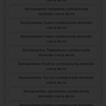
cerca de mi
Restaurantes Heladería comida kurda
domicilio cerca de mi
Restaurantes Sushi comida kurda domicilio
cerca de mi
Restaurantes Halal comida kurda domicilio
cerca de mi
Restaurantes Tailandéses comida kurda
domicilio cerca de mi
Restaurantes Postres comida kurda domicilio
cerca de mi
Restaurantes Turcos comida kurda domicilio
cerca de mi
Restaurantes Japonéses comida kurda
domicilio cerca de mi
Restaurantes Sushis comida kurda domicilio