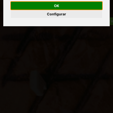
OK
Configurar