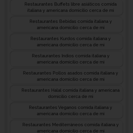
Restaurantes Buffets libre asiáticos comida
italiana y americana domicilio cerca de mi
Restaurantes Bebidas comida italiana y
americana domicilio cerca de mi
Restaurantes Kurdos comida italiana y
americana domicilio cerca de mi
Restaurantes Indios comida italiana y
americana domicilio cerca de mi
Restaurantes Pollos asados comida italiana y
americana domicilio cerca de mi
Restaurantes Halal comida italiana y americana
domicilio cerca de mi
Restaurantes Veganos comida italiana y
americana domicilio cerca de mi
Restaurantes Mediterráneos comida italiana y
americana domicilio cerca de mi