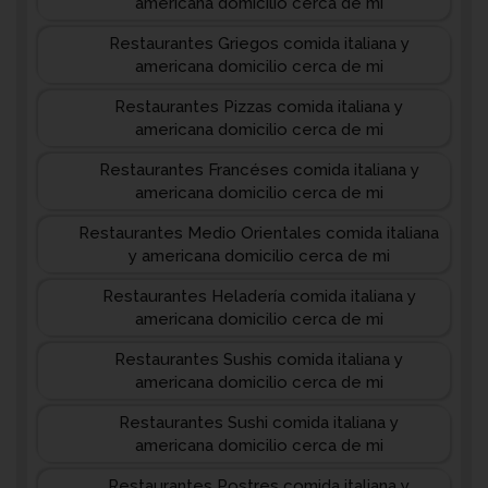
americana domicilio cerca de mi
Restaurantes Griegos comida italiana y
americana domicilio cerca de mi
Restaurantes Pizzas comida italiana y
americana domicilio cerca de mi
Restaurantes Francéses comida italiana y
americana domicilio cerca de mi
Restaurantes Medio Orientales comida italiana
y americana domicilio cerca de mi
Restaurantes Heladería comida italiana y
americana domicilio cerca de mi
Restaurantes Sushis comida italiana y
americana domicilio cerca de mi
Restaurantes Sushi comida italiana y
americana domicilio cerca de mi
Restaurantes Postres comida italiana y