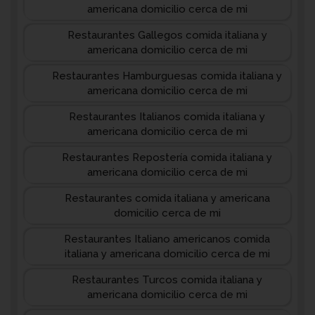
americana domicilio cerca de mi
Restaurantes Gallegos comida italiana y
americana domicilio cerca de mi
Restaurantes Hamburguesas comida italiana y
americana domicilio cerca de mi
Restaurantes Italianos comida italiana y
americana domicilio cerca de mi
Restaurantes Repostería comida italiana y
americana domicilio cerca de mi
Restaurantes comida italiana y americana
domicilio cerca de mi
Restaurantes Italiano americanos comida
italiana y americana domicilio cerca de mi
Restaurantes Turcos comida italiana y
americana domicilio cerca de mi