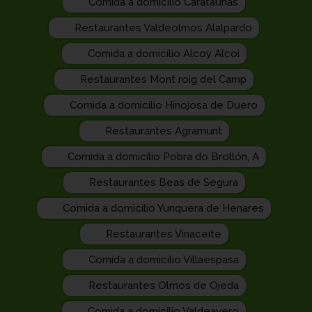
Comida a domicilio Carataunas
Restaurantes Valdeolmos Alalpardo
Comida a domicilio Alcoy Alcoi
Restaurantes Mont roig del Camp
Comida a domicilio Hinojosa de Duero
Restaurantes Agramunt
Comida a domicilio Pobra do Brollón, A
Restaurantes Beas de Segura
Comida a domicilio Yunquera de Henares
Restaurantes Vinaceite
Comida a domicilio Villaespasa
Restaurantes Olmos de Ojeda
Comida a domicilio Valdeavero