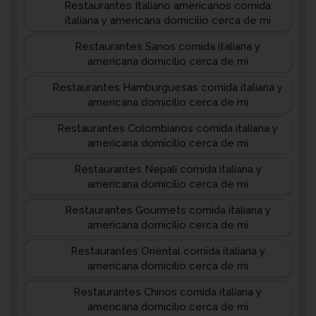
Restaurantes Italiano americanos comida
italiana y americana domicilio cerca de mi
Restaurantes Sanos comida italiana y
americana domicilio cerca de mi
Restaurantes Hamburguesas comida italiana y
americana domicilio cerca de mi
Restaurantes Colombianos comida italiana y
americana domicilio cerca de mi
Restaurantes Nepalí comida italiana y
americana domicilio cerca de mi
Restaurantes Gourmets comida italiana y
americana domicilio cerca de mi
Restaurantes Oriental comida italiana y
americana domicilio cerca de mi
Restaurantes Chinos comida italiana y
americana domicilio cerca de mi