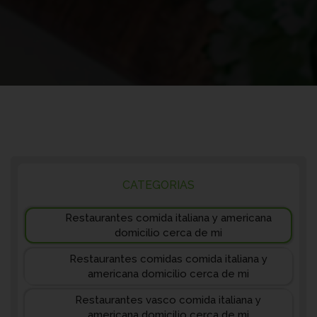
CATEGORIAS
Restaurantes comida italiana y americana
domicilio cerca de mi
Restaurantes comidas comida italiana y
americana domicilio cerca de mi
Restaurantes vasco comida italiana y
americana domicilio cerca de mi