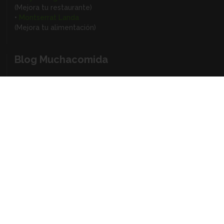
(Mejora tu restaurante)
•
Montserrat Landa
(Mejora tu alimentación)
Blog Muchacomida
Contacto Muchacomida
Calle Echegaray 6, Madrid. España
Social Media
¿Qué es Muchacomida?