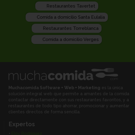
Restaurantes Tavertet
Comida a domicilio Santa Eulalia
Restaurantes Torreblanca
Comida a domicilio Verges
Muchacomida Software + Web + Marketing
es la única
solución integral web que permite a amantes de la comida
contactar directamente con sus restaurantes favoritos, y
a
restaurantes de todo tipo ahorrar, promocionar y aumentar
clientes directos de forma sencilla.
Expertos
•
Eloy Rodríguez