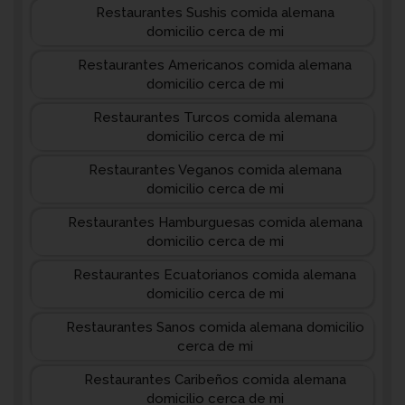
Restaurantes Sushis comida alemana
domicilio cerca de mi
Restaurantes Americanos comida alemana
domicilio cerca de mi
Restaurantes Turcos comida alemana
domicilio cerca de mi
Restaurantes Veganos comida alemana
domicilio cerca de mi
Restaurantes Hamburguesas comida alemana
domicilio cerca de mi
Restaurantes Ecuatorianos comida alemana
domicilio cerca de mi
Restaurantes Sanos comida alemana domicilio
cerca de mi
Restaurantes Caribeños comida alemana
domicilio cerca de mi