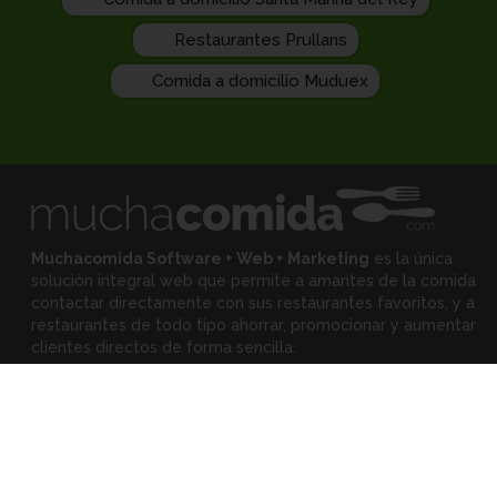
Restaurantes Prullans
Comida a domicilio Muduex
Muchacomida Software + Web + Marketing
es la única
solución integral web que permite a amantes de la comida
contactar directamente con sus restaurantes favoritos, y
a
restaurantes de todo tipo ahorrar, promocionar y aumentar
clientes directos de forma sencilla.
Expertos
•
Eloy Rodríguez
(Mejora tu restaurante)
•
Montserrat Landa
(Mejora tu alimentación)