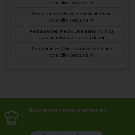
domicilio cerca de mi
Restaurantes Pizzas comida alemana
domicilio cerca de mi
Restaurantes Medio Orientales comida
alemana domicilio cerca de mi
Restaurantes Chinos comida alemana
domicilio cerca de mi
Buscamos restaurantes en