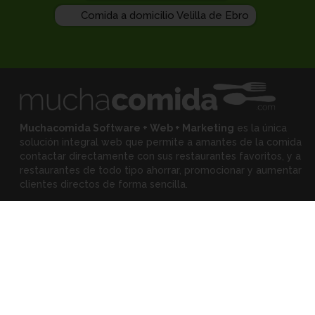
Comida a domicilio Velilla de Ebro
Muchacomida Software + Web + Marketing
es la única
solución integral web que permite a amantes de la comida
contactar directamente con sus restaurantes favoritos, y
a
restaurantes de todo tipo ahorrar, promocionar y aumentar
clientes directos de forma sencilla.
Expertos
•
Eloy Rodríguez
(Mejora tu restaurante)
•
Montserrat Landa
(Mejora tu alimentación)