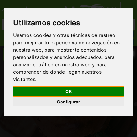
Iniciar Sesión
Utilizamos cookies
Usamos cookies y otras técnicas de rastreo
para mejorar tu experiencia de navegación en
nuestra web, para mostrarte contenidos
personalizados y anuncios adecuados, para
analizar el tráfico en nuestra web y para
Restaurante Nicola
comprender de donde llegan nuestros
visitantes.
Comida Italiana domicilio
Llamar directamente al restaurante
OK
986 29... ver completo
Configurar