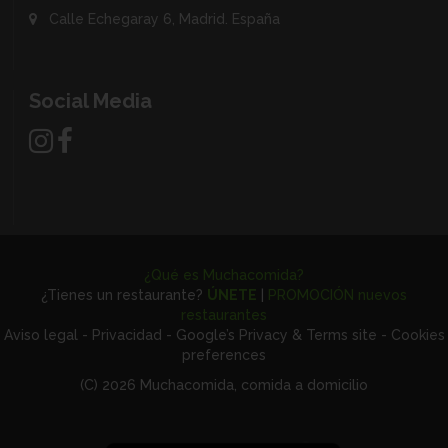
Calle Echegaray 6, Madrid. España
Social Media
¿Qué es Muchacomida?
¿Tienes un restaurante?
ÚNETE
|
PROMOCIÓN nuevos
restaurantes
Aviso legal
-
Privacidad
-
Google’s Privacy & Terms site
-
Cookies
preferences
(C) 2026 Muchacomida, comida a domicilio