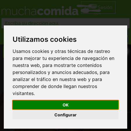
Iniciar Sesión
Utilizamos cookies
Usamos cookies y otras técnicas de rastreo
para mejorar tu experiencia de navegación en
nuestra web, para mostrarte contenidos
Reservar Mesa
personalizados y anuncios adecuados, para
analizar el tráfico en nuestra web y para
Hindu Punjabi
comprender de donde llegan nuestros
Comida India
visitantes.
Llamar directamente al restaurante
OK
963 97... ver completo
Configurar