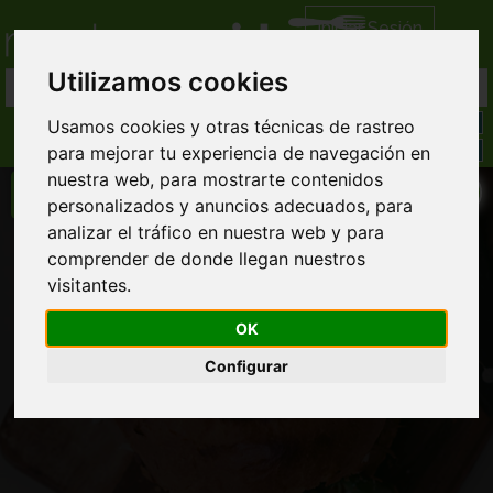
Iniciar Sesión
Utilizamos cookies
Usamos cookies y otras técnicas de rastreo
para mejorar tu experiencia de navegación en
nuestra web, para mostrarte contenidos
personalizados y anuncios adecuados, para
analizar el tráfico en nuestra web y para
Pizzería Vianco
comprender de donde llegan nuestros
visitantes.
Comida Italiana domicilio
Llamar directamente al restaurante
OK
968 86... ver completo
Configurar