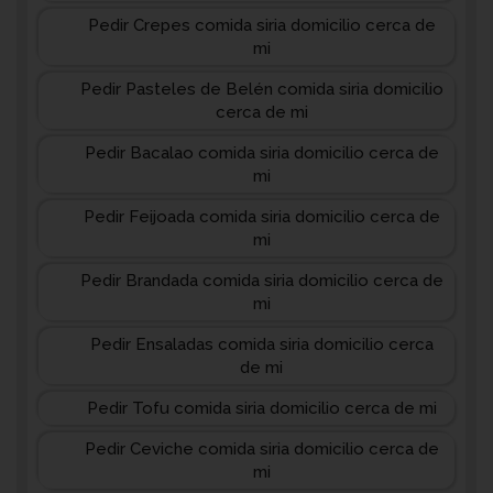
Pedir Crepes comida siria domicilio cerca de
mi
Pedir Pasteles de Belén comida siria domicilio
cerca de mi
Pedir Bacalao comida siria domicilio cerca de
mi
Pedir Feijoada comida siria domicilio cerca de
mi
Pedir Brandada comida siria domicilio cerca de
mi
Pedir Ensaladas comida siria domicilio cerca
de mi
Pedir Tofu comida siria domicilio cerca de mi
Pedir Ceviche comida siria domicilio cerca de
mi