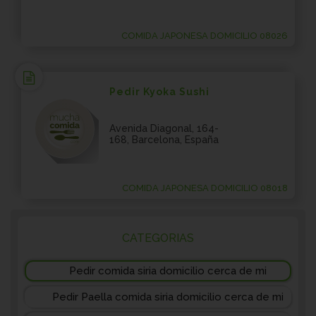
COMIDA JAPONESA DOMICILIO 08026
Pedir Kyoka Sushi
Avenida Diagonal, 164-
168, Barcelona, España
COMIDA JAPONESA DOMICILIO 08018
CATEGORIAS
Pedir comida siria domicilio cerca de mi
Pedir Paella comida siria domicilio cerca de mi