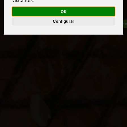
visitantes.
OK
Configurar