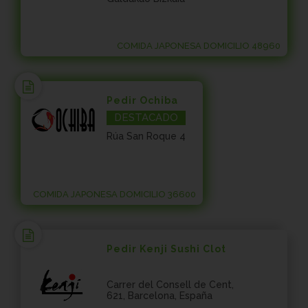
COMIDA JAPONESA DOMICILIO 48960
Pedir Ochiba
DESTACADO
Rúa San Roque 4
COMIDA JAPONESA DOMICILIO 36600
Pedir Kenji Sushi Clot
Carrer del Consell de Cent,
621, Barcelona, España