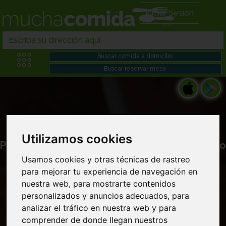
Iniciar Sesión
Utilizamos cookies
Pedir ramen en Comida ecuatoriana domicilio
cerca de mi
Usamos cookies y otras técnicas de rastreo
para mejorar tu experiencia de navegación en
nuestra web, para mostrarte contenidos
personalizados y anuncios adecuados, para
analizar el tráfico en nuestra web y para
comprender de donde llegan nuestros