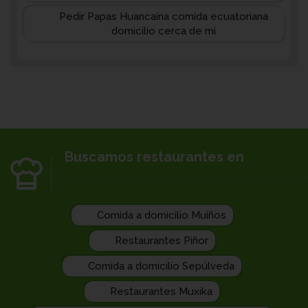
Pedir Papas Huancaina comida ecuatoriana
domicilio cerca de mi
Buscamos restaurantes en
Comida a domicilio Muíños
Restaurantes Piñor
Comida a domicilio Sepúlveda
Restaurantes Muxika