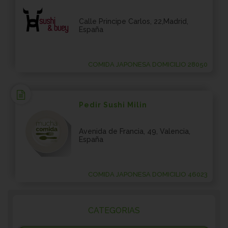
Calle Principe Carlos, 22,Madrid,
España
COMIDA JAPONESA DOMICILIO 28050
Pedir Sushi Milin
Avenida de Francia, 49, Valencia,
España
COMIDA JAPONESA DOMICILIO 46023
CATEGORIAS