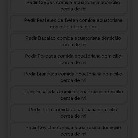
Pedir Crepes comida ecuatoriana domicilio
cerca de mi
Pedir Pasteles de Belén comida ecuatoriana
domicilio cerca de mi
Pedir Bacalao comida ecuatoriana domicilio
cerca de mi
Pedir Feijoada comida ecuatoriana domicilio
cerca de mi
Pedir Brandada comida ecuatoriana domicilio
cerca de mi
Pedir Ensaladas comida ecuatoriana domicilio
cerca de mi
Pedir Tofu comida ecuatoriana domicilio
cerca de mi
Pedir Ceviche comida ecuatoriana domicilio
cerca de mi