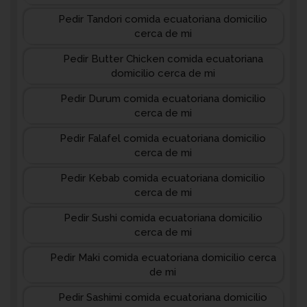
Pedir Tandori comida ecuatoriana domicilio
cerca de mi
Pedir Butter Chicken comida ecuatoriana
domicilio cerca de mi
Pedir Durum comida ecuatoriana domicilio
cerca de mi
Pedir Falafel comida ecuatoriana domicilio
cerca de mi
Pedir Kebab comida ecuatoriana domicilio
cerca de mi
Pedir Sushi comida ecuatoriana domicilio
cerca de mi
Pedir Maki comida ecuatoriana domicilio cerca
de mi
Pedir Sashimi comida ecuatoriana domicilio