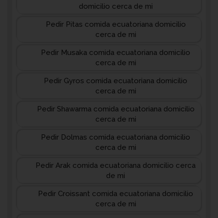
domicilio cerca de mi
Pedir Pitas comida ecuatoriana domicilio
cerca de mi
Pedir Musaka comida ecuatoriana domicilio
cerca de mi
Pedir Gyros comida ecuatoriana domicilio
cerca de mi
Pedir Shawarma comida ecuatoriana domicilio
cerca de mi
Pedir Dolmas comida ecuatoriana domicilio
cerca de mi
Pedir Arak comida ecuatoriana domicilio cerca
de mi
Pedir Croissant comida ecuatoriana domicilio
cerca de mi