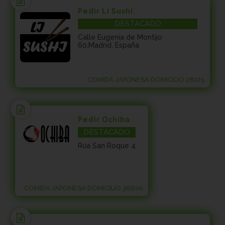
Pedir Li Sushi
DESTACADO
Calle Eugenia de Montijo
60,Madrid, España
COMIDA JAPONESA DOMICILIO 28025
Pedir Ochiba
DESTACADO
Rúa San Roque 4
COMIDA JAPONESA DOMICILIO 36600