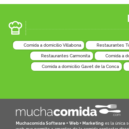
Comida a domicilio Villabona
Restaurantes T
Restaurantes Carmonita
Comida a d
Comida a domicilio Gavet de la Conca
Muchacomida Software + Web + Marketing
es la única s
web que permite a amantes de la comida contactar dire