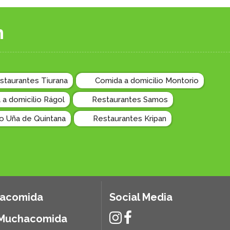
n
staurantes Tiurana
Comida a domicilio Montorio
a domicilio Rágol
Restaurantes Samos
io Uña de Quintana
Restaurantes Kripan
hacomida
Social Media
 Muchacomida