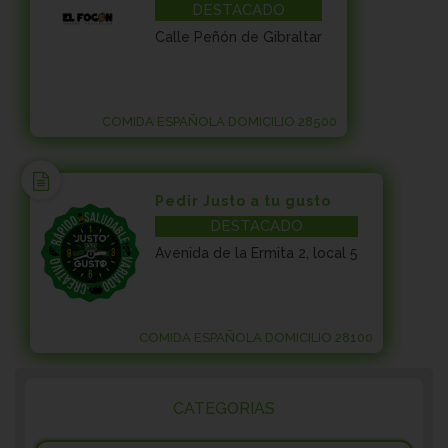
DESTACADO
Calle Peñón de Gibraltar
COMIDA ESPAÑOLA DOMICILIO 28500
Pedir Justo a tu gusto
DESTACADO
Avenida de la Ermita 2, local 5
COMIDA ESPAÑOLA DOMICILIO 28100
CATEGORIAS