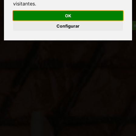
visitantes.
OK
Configurar