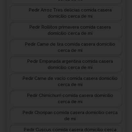
Pedir Arroz Tres delicias comida casera
domicilio cerca de mi
Pedir Rollitos primavera comida casera
domicilio cerca de mi
Pedir Carne de tira comida casera domicilio
cerca de mi
Pedir Empanada argentina comida casera
domicilio cerca de mi
Pedir Carne de vacío comida casera domicilio
cerca de mi
Pedir Chimichurri comida casera domicilio
cerca de mi
Pedir Choripan comida casera domicilio cerca
de mi
Pedir Cuscus comida casera domicilio cerca