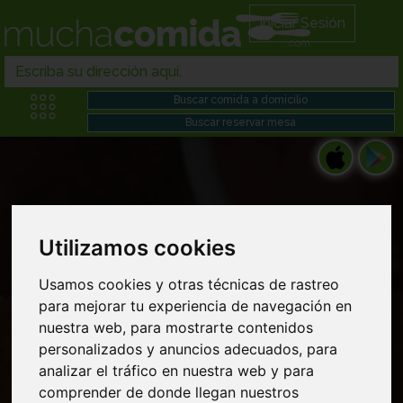
Iniciar Sesión
Utilizamos cookies
Pedir cocido en Comida casera domicilio
cerca de mi
Usamos cookies y otras técnicas de rastreo
para mejorar tu experiencia de navegación en
nuestra web, para mostrarte contenidos
personalizados y anuncios adecuados, para
analizar el tráfico en nuestra web y para
comprender de donde llegan nuestros