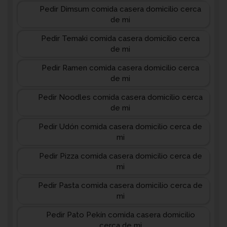
Pedir Dimsum comida casera domicilio cerca
de mi
Pedir Temaki comida casera domicilio cerca
de mi
Pedir Ramen comida casera domicilio cerca
de mi
Pedir Noodles comida casera domicilio cerca
de mi
Pedir Udón comida casera domicilio cerca de
mi
Pedir Pizza comida casera domicilio cerca de
mi
Pedir Pasta comida casera domicilio cerca de
mi
Pedir Pato Pekín comida casera domicilio
cerca de mi