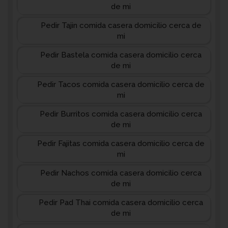
de mi
Pedir Tajin comida casera domicilio cerca de
mi
Pedir Bastela comida casera domicilio cerca
de mi
Pedir Tacos comida casera domicilio cerca de
mi
Pedir Burritos comida casera domicilio cerca
de mi
Pedir Fajitas comida casera domicilio cerca de
mi
Pedir Nachos comida casera domicilio cerca
de mi
Pedir Pad Thai comida casera domicilio cerca
de mi