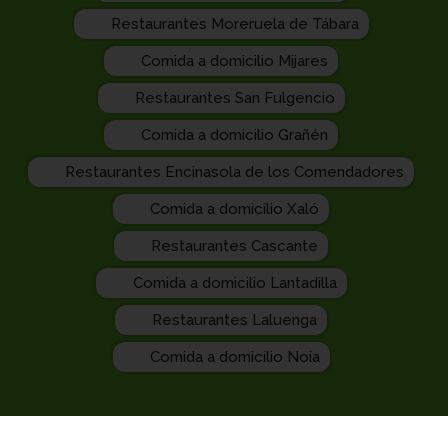
Restaurantes Moreruela de Tábara
Comida a domicilio Mijares
Restaurantes San Fulgencio
Comida a domicilio Grañén
Restaurantes Encinasola de los Comendadores
Comida a domicilio Xaló
Restaurantes Cascante
Comida a domicilio Lantadilla
Restaurantes Laluenga
Comida a domicilio Noia