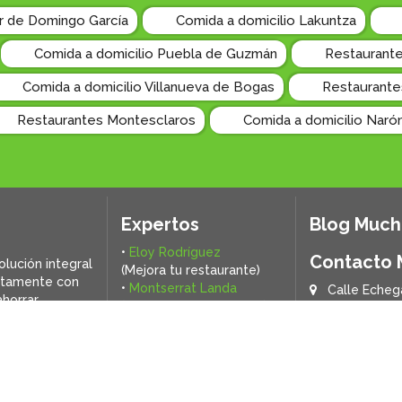
ar de Domingo García
Comida a domicilio Lakuntza
Comida a domicilio Puebla de Guzmán
Restaurante
Comida a domicilio Villanueva de Bogas
Restaurante
Restaurantes Montesclaros
Comida a domicilio Naró
Expertos
Blog Muc
•
Eloy Rodríguez
Contacto
olución integral
(Mejora tu restaurante)
ctamente con
•
Montserrat Landa
Calle Echeg
horrar,
(Mejora tu alimentación)
la.
¿Qué es Muchacomida?
¿Tienes un restaurante?
ÚNETE
|
PROMOCIÓN nuevos restaurante