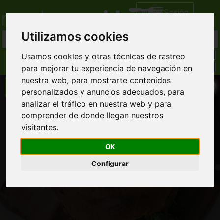
Iniciar Sesión
Utilizamos cookies
Usamos cookies y otras técnicas de rastreo
para mejorar tu experiencia de navegación en
nuestra web, para mostrarte contenidos
personalizados y anuncios adecuados, para
analizar el tráfico en nuestra web y para
Pak Pizzería Kebab
comprender de donde llegan nuestros
visitantes.
Comida Pizza domicilio
Llamar directamente al restaurante
OK
868 07... ver completo
Configurar