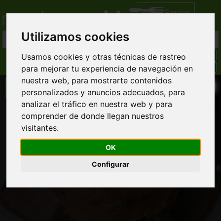
Iniciar Sesión
Utilizamos cookies
Usamos cookies y otras técnicas de rastreo
para mejorar tu experiencia de navegación en
nuestra web, para mostrarte contenidos
personalizados y anuncios adecuados, para
analizar el tráfico en nuestra web y para
Ginos El Saler
comprender de donde llegan nuestros
visitantes.
Comida Italiana domicilio
Llamar directamente al restaurante
OK
963 09... ver completo
Configurar