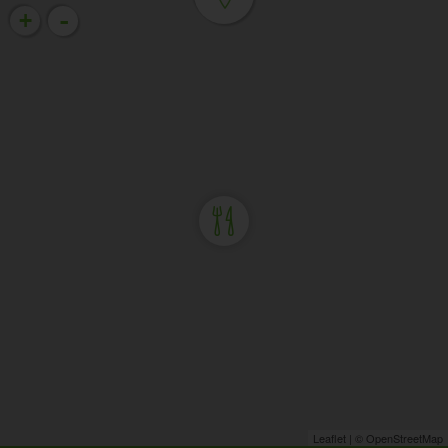
-
+
Leaflet
| ©
OpenStreetMap