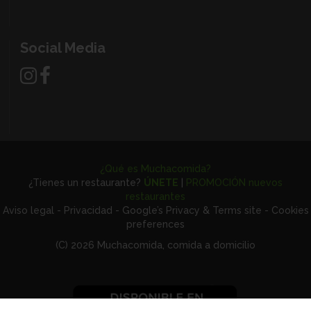
Social Media
¿Qué es Muchacomida?
¿Tienes un restaurante?
ÚNETE
|
PROMOCIÓN nuevos
restaurantes
Aviso legal
-
Privacidad
-
Google’s Privacy & Terms site
-
Cookies
preferences
(C) 2026 Muchacomida, comida a domicilio