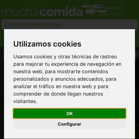
Iniciar Sesión
Utilizamos cookies
Usamos cookies y otras técnicas de rastreo
para mejorar tu experiencia de navegación en
Creperie Cre-cotte
nuestra web, para mostrarte contenidos
personalizados y anuncios adecuados, para
Comida Española domicilio
analizar el tráfico en nuestra web y para
Llamar directamente al restaurante
comprender de donde llegan nuestros
986 85... ver completo
visitantes.
OK
Configurar