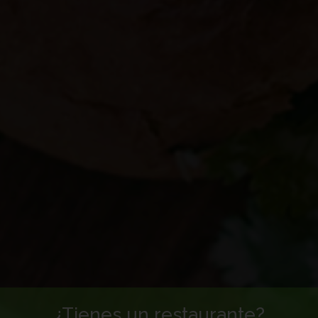
¿Tienes un restaurante?