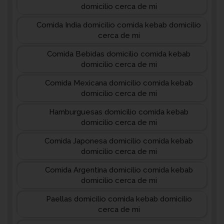
domicilio cerca de mi
Comida India domicilio comida kebab domicilio
cerca de mi
Comida Bebidas domicilio comida kebab
domicilio cerca de mi
Comida Mexicana domicilio comida kebab
domicilio cerca de mi
Hamburguesas domicilio comida kebab
domicilio cerca de mi
Comida Japonesa domicilio comida kebab
domicilio cerca de mi
Comida Argentina domicilio comida kebab
domicilio cerca de mi
Paellas domicilio comida kebab domicilio
cerca de mi