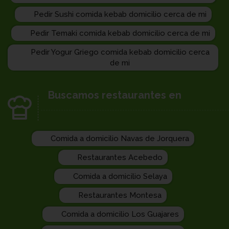
Pedir Sushi comida kebab domicilio cerca de mi
Pedir Temaki comida kebab domicilio cerca de mi
Pedir Yogur Griego comida kebab domicilio cerca
de mi
Buscamos restaurantes en
Comida a domicilio Navas de Jorquera
Restaurantes Acebedo
Comida a domicilio Selaya
Restaurantes Montesa
Comida a domicilio Los Guajares