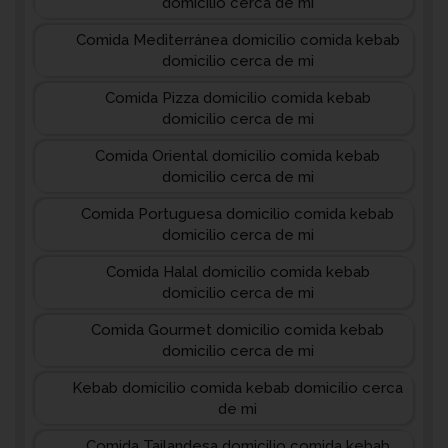
domicilio cerca de mi
Comida Mediterránea domicilio comida kebab
domicilio cerca de mi
Comida Pizza domicilio comida kebab
domicilio cerca de mi
Comida Oriental domicilio comida kebab
domicilio cerca de mi
Comida Portuguesa domicilio comida kebab
domicilio cerca de mi
Comida Halal domicilio comida kebab
domicilio cerca de mi
Comida Gourmet domicilio comida kebab
domicilio cerca de mi
Kebab domicilio comida kebab domicilio cerca
de mi
Comida Tailandesa domicilio comida kebab