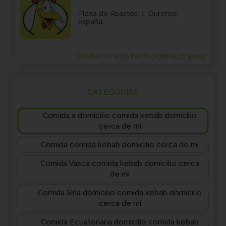
Plaza de Abastos, 1, Ourense,
España
COMIDA OTROS TIPOS DOMICILIO 32005
CATEGORIAS
Comida a domicilio comida kebab domicilio
cerca de mi
Comida comida kebab domicilio cerca de mi
Comida Vasca comida kebab domicilio cerca
de mi
Comida Siria domicilio comida kebab domicilio
cerca de mi
Comida Ecuatoriana domicilio comida kebab