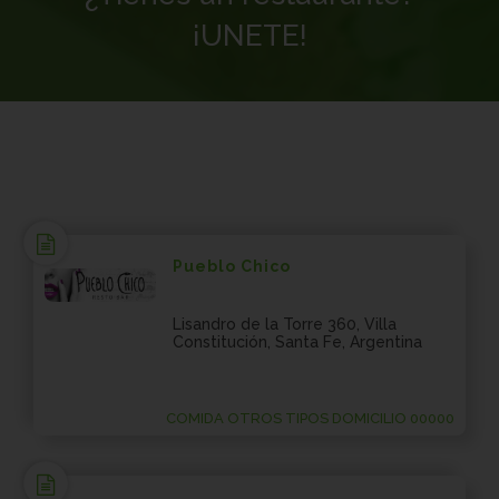
¡UNETE!
Pueblo Chico
Lisandro de la Torre 360, Villa
Constitución, Santa Fe, Argentina
COMIDA OTROS TIPOS DOMICILIO 00000