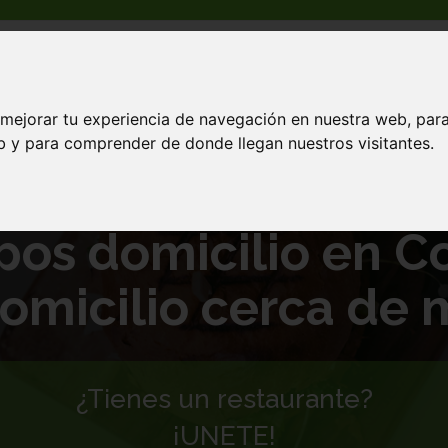
 mejorar tu experiencia de navegación en nuestra web, par
na domicilio cerca de mi
eb y para comprender de donde llegan nuestros visitantes.
pos domicilio en 
omicilio cerca de 
¿Tienes un restaurante?
¡UNETE!