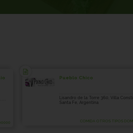
lio
Pueblo Chico
Lisandro de la Torre 360, Villa Consti
Santa Fe, Argentina
COMIDA OTROS TIPOS DOMI
00000