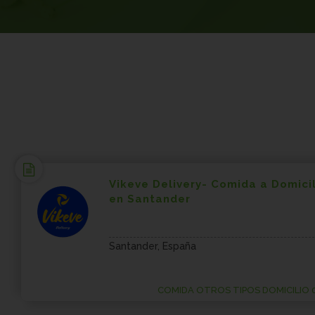
Vikeve Delivery- Comida a Domici
en Santander
Santander, España
COMIDA OTROS TIPOS DOMICILIO 