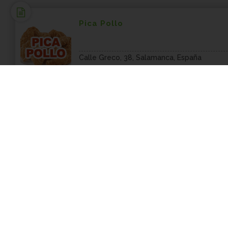
Pica Pollo
Calle Greco, 38, Salamanca, España
COMIDA OTROS TIPOS DOMICILIO 
Pollo Riko
Calle Dalmau, 40, Santa Coloma de
Gramanet, España
COMIDA OTROS TIPOS DOMICILIO 