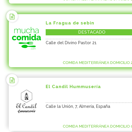
La Fragua de sebin
DESTACADO
Calle del Divino Pastor 21
COMIDA MEDITERRÁNEA DOMICILIO 
El Candil Hummusería
Calle la Unión, 7, Almería, España
COMIDA MEDITERRÁNEA DOMICILIO 