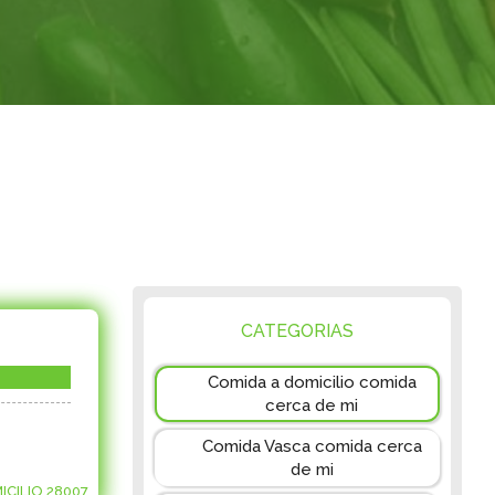
CATEGORIAS
Comida a domicilio comida
cerca de mi
Comida Vasca comida cerca
de mi
CILIO 28007