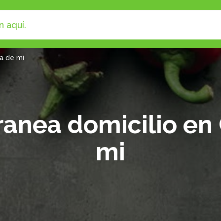
a de mi
 mejorar tu experiencia de navegación en nuestra web, par
anea domicilio en
eb y para comprender de donde llegan nuestros visitantes.
mi