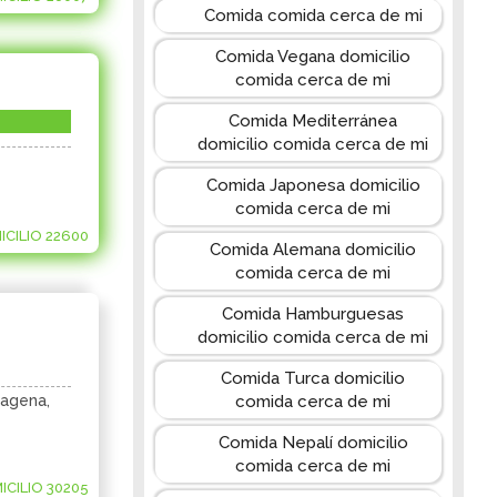
Comida comida cerca de mi
Comida Vegana domicilio
comida cerca de mi
Comida Mediterránea
domicilio comida cerca de mi
Comida Japonesa domicilio
comida cerca de mi
CILIO 22600
Comida Alemana domicilio
comida cerca de mi
Comida Hamburguesas
domicilio comida cerca de mi
Comida Turca domicilio
tagena,
comida cerca de mi
Comida Nepalí domicilio
comida cerca de mi
CILIO 30205