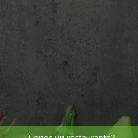
¿Tienes un restaurante?