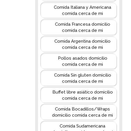
Comida Italiana y Americana
comida cerca de mi
Comida Francesa domicilio
comida cerca de mi
Comida Argentina domicilio
comida cerca de mi
Pollos asados domicilio
comida cerca de mi
Comida Sin gluten domicilio
comida cerca de mi
Buffet libre asiático domicilio
comida cerca de mi
Comida Bocadillos/Wraps
domicilio comida cerca de mi
Comida Sudamericana