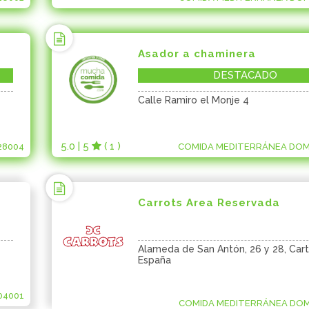
Asador a chaminera
DESTACADO
Calle Ramiro el Monje 4
5.0 | 5
( 1 )
28004
COMIDA MEDITERRÁNEA DOMI
Carrots Area Reservada
Alameda de San Antón, 26 y 28, Car
España
04001
COMIDA MEDITERRÁNEA DOMI