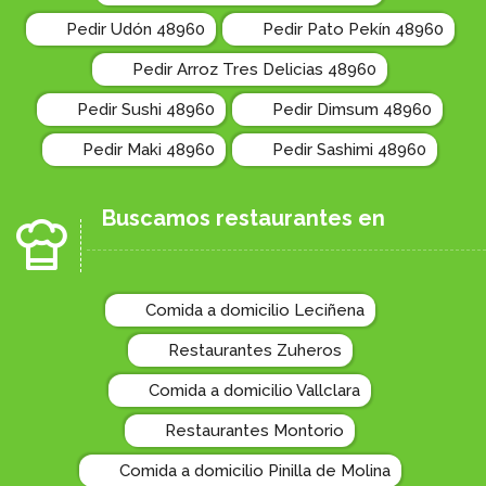
Pedir Udón 48960
Pedir Pato Pekín 48960
Pedir Arroz Tres Delicias 48960
Pedir Sushi 48960
Pedir Dimsum 48960
Pedir Maki 48960
Pedir Sashimi 48960
Buscamos restaurantes en
Comida a domicilio Leciñena
Restaurantes Zuheros
Comida a domicilio Vallclara
Restaurantes Montorio
Comida a domicilio Pinilla de Molina