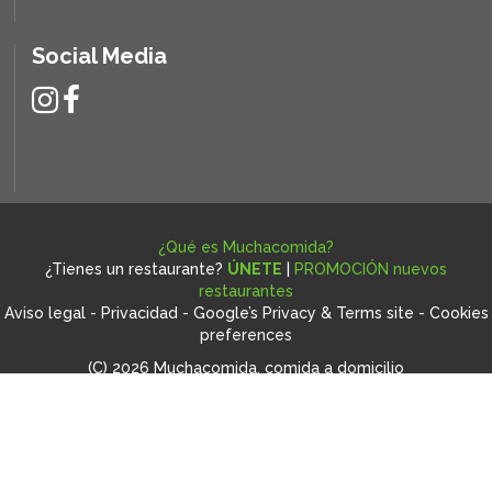
Social Media
¿Qué es Muchacomida?
¿Tienes un restaurante?
ÚNETE
|
PROMOCIÓN nuevos
restaurantes
Aviso legal
-
Privacidad
-
Google’s Privacy & Terms site
-
Cookies
preferences
(C) 2026 Muchacomida, comida a domicilio