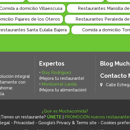
Comida a domicilio Villaescusa
Restaurantes Mansilla de
micilio Pajares de los Oteros
Restaurantes Peraleda de
estaurantes Santa Eulalia Bajera
Comida a domicilio Tor
Expertos
Blog Muc
•
Eloy Rodríguez
Contacto
olución integral
(Mejora tu restaurante)
ctamente con
•
Montserrat Landa
Calle Echeg
horrar,
(Mejora tu alimentación)
la.
¿Qué es Muchacomida?
¿Tienes un restaurante?
ÚNETE
|
PROMOCIÓN nuevos restaurante
legal
-
Privacidad
-
Google’s Privacy & Terms site
-
Cookies prefe