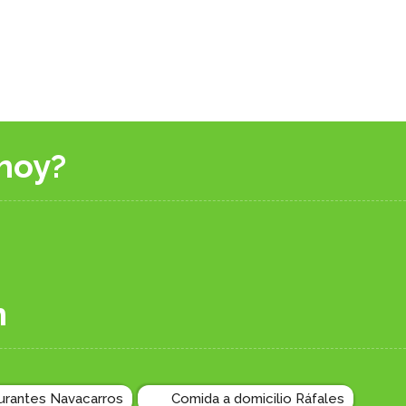
hoy?
n
urantes Navacarros
Comida a domicilio Ráfales