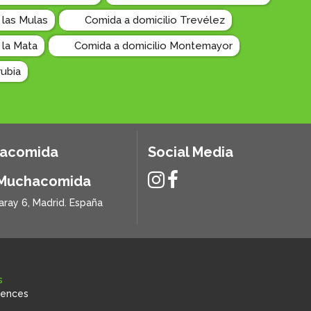
 las Mulas
Comida a domicilio Trevélez
 la Mata
Comida a domicilio Montemayor
rubia
hacomida
Social Media
 Muchacomida
aray 6, Madrid. España
s
rences