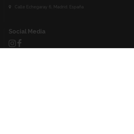
Calle Echegaray 6, Madrid. España
Social Media
¿Qué es Muchacomida?
¿Tienes un restaurante?
ÚNETE
|
PROMOCIÓN nuevos
restaurantes
Aviso legal
-
Privacidad
-
Google’s Privacy & Terms site
-
Cookies
preferences
(C) 2026 Muchacomida, comida a domicilio