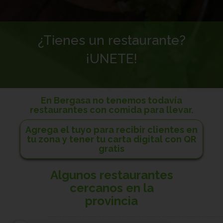
¿Tienes un restaurante?
¡UNETE!
En Bergasa no tenemos todavía
restaurantes con comida para llevar.
Agrega el tuyo para recibir clientes en
tu zona y tener tu carta digital con QR
gratis
Algunos restaurantes
cercanos en la
provincia