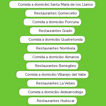
Comida a domicilio Santa María de los Llanos
Restaurantes Gomecello
Comida a domicilio Porcuna
Restaurantes Grado
Comida a domicilio Quatretonda
Restaurantes Nombela
Comida a domicilio Almanza
Restaurantes Benegiles
Comida a domicilio Villarejo del Valle
Restaurantes La Vellés
Comida a domicilio Aldearrodrigo
Restaurantes Huéscar