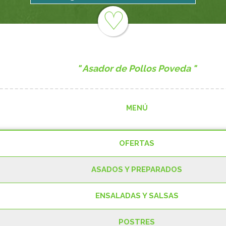
♡
Asador de Pollos Poveda
MENÚ
OFERTAS
ASADOS Y PREPARADOS
Oferta 1
Ingredientes:
(Solo sábados, domingos y festivos) 1 pollo asado + 1 ración
de patatas a lo pobre
ENSALADAS Y SALSAS
Pollo Asado Normal
POSTRES
Ensaladilla Rusa, 500gr
Oferta 2