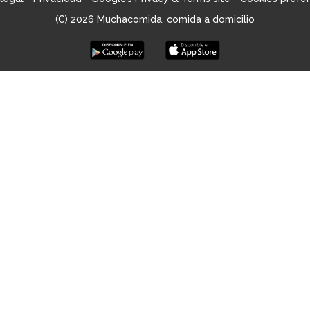
Ingredientes:
(Toda la semana) 1 pollo asado + 1 tortilla de patatas
(C) 2026 Muchacomida, comida a domicilio
Ración de Alitas
Ración de Pollo en Salsa de Almendras
Ración de Pollo con Tomate
Pollo al Ajillo
Ingredientes:
Sólo por encargo 2 horas antes
Pollo Asado al Limón
Ingredientes:
Solo por encargo
Tortilla de Patatas