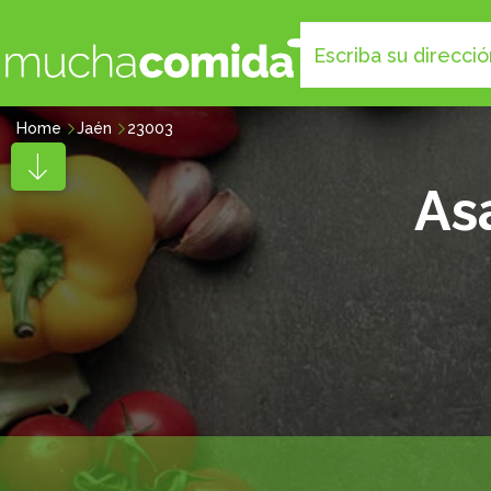
Home
Jaén
23003
As