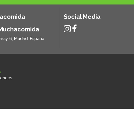
hacomida
Social Media
 Muchacomida
aray 6, Madrid. España
s
rences