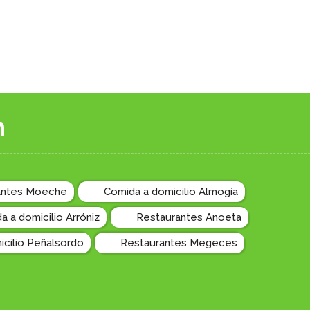
n
antes Moeche
Comida a domicilio Almogía
a a domicilio Arróniz
Restaurantes Anoeta
cilio Peñalsordo
Restaurantes Megeces