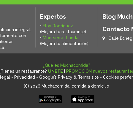
Expertos
Blog Muc
•
Eloy Rodríguez
Contacto
olución integral
(Mejora tu restaurante)
ctamente con
•
Montserrat Landa
Calle Echeg
horrar,
(Mejora tu alimentación)
la.
¿Qué es Muchacomida?
¿Tienes un restaurante?
ÚNETE
|
PROMOCIÓN nuevos restaurante
legal
-
Privacidad
-
Google’s Privacy & Terms site
-
Cookies prefe
(C) 2026 Muchacomida, comida a domicilio